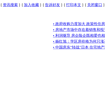
[
资讯搜索
] [
加入收藏
] [
告诉好友
] [
打印本文
] [
关闭窗口
]
• 政府收购力度加大 政策性住房
• 房地产市场中存在着销售和
• 利润驱导 房企险企既相爱也
• 杨红旭：学区房价格为何只涨
• 中国房东“转战”日本 住宅地产