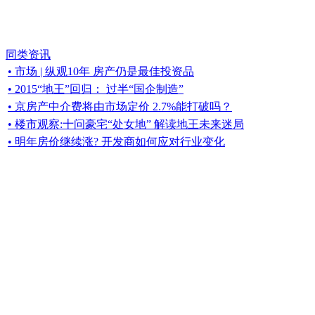
同类资讯
• 市场 | 纵观10年 房产仍是最佳投资品
• 2015“地王”回归： 过半“国企制造”
• 京房产中介费将由市场定价 2.7%能打破吗？
• 楼市观察:十问豪宅“处女地” 解读地王未来迷局
• 明年房价继续涨? 开发商如何应对行业变化