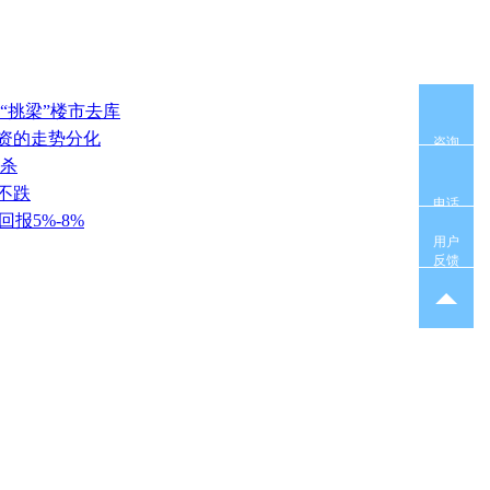
“挑梁”楼市去库
投资的走势分化
咨询
相杀
不跌
电话
回报5%-8%
用户
反馈