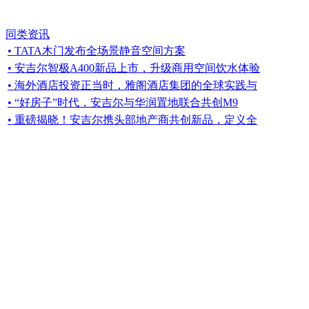
同类资讯
• TATA木门发布全场景静音空间方案
• 安吉尔智极A400新品上市，升级商用空间饮水体验
• 海外酒店投资正当时，雅阁酒店集团的全球实践与
• “好房子”时代，安吉尔与华润置地联合共创M9
• 重磅揭晓！安吉尔携头部地产商共创新品，定义全