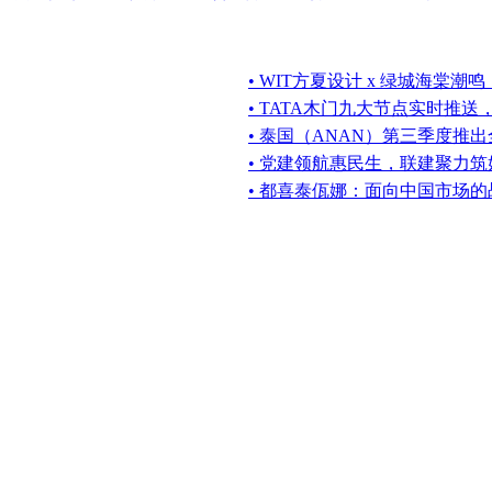
• WIT方夏设计 x 绿城海棠
• TATA木门九大节点实时推
• 泰国（ANAN）第三季度推出
• 党建领航惠民生，联建聚力筑
• 都喜泰佤娜：面向中国市场