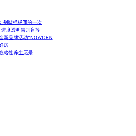
潮鸣：别墅样板间的一次
送，进度透明告别盲等
全新品牌活动“NOWORN
好房
的战略性养生愿景