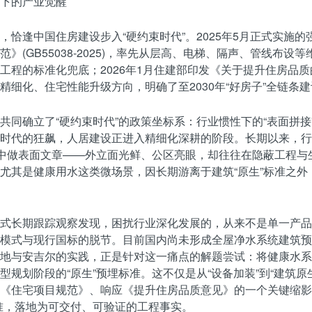
下的产业觉醒
，恰逢中国住房建设步入“硬约束时代”。2025年5月正式实施的
范》(GB55038-2025)，率先从层高、电梯、隔声、管线布设
工程的标准化兜底；2026年1月住建部印发《关于提升住房品
精细化、住宅性能升级方向，明确了至2030年“好房子”全链条
共同确立了“硬约束时代”的政策坐标系：行业惯性下的“表面拼接
时代的狂飙，人居建设正进入精细化深耕的阶段。长期以来，行
”中做表面文章——外立面光鲜、公区亮眼，却往往在隐蔽工程与
尤其是健康用水这类微场景，因长期游离于建筑“原生”标准之外
。
式长期跟踪观察发现，困扰行业深化发展的，从来不是单一产品
模式与现行国标的脱节。目前国内尚未形成全屋净水系统建筑预
地与安吉尔的实践，正是针对这一痛点的解题尝试：将健康水系
型规划阶段的“原生”预埋标准。这不仅是从“设备加装”到“建筑原
《住宅项目规范》、响应《提升住房品质意见》的一个关键缩影
准，落地为可交付、可验证的工程事实。