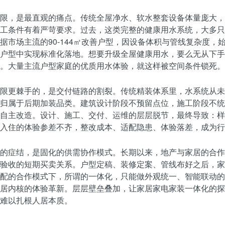
限，是最直观的痛点。传统全屋净水、软水整套设备体量庞大，
工条件有着严苛要求。过去，这类完整的健康用水系统，大多只
据市场主流的90-144㎡改善户型，因设备体积与管线复杂度，
户型中实现标准化落地。想要升级全屋健康用水，要么无从下手
。大量主流户型家庭的优质用水体验，就这样被空间条件锁死。
限更棘手的，是交付链路的割裂。传统精装体系里，水系统从未
归属于后期加装品类。建筑设计阶段不预留点位，施工阶段不统
自主改造。设计、施工、交付、运维的层层脱节，最终导致：样
入住的体验参差不齐，整改成本、适配隐患、体验落差，成为行
的症结，是固化的供需协作模式。长期以来，地产与家居的合作
验收的短期买卖关系。户型定稿、装修定案、管线布好之后，家
配的合作模式下，所谓的一体化，只能做外观统一、智能联动的
居内核的体验革新。层层壁垒叠加，让家居家电家装一体化的探
难以扎根人居本质。