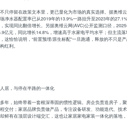
不只停留在政策文本里，更已显化为市场的真实选择。据奥维云网(
净水器配置率已从2019年的13.9%一路抬升至2023年的27.1%
%，实现同比翻倍增长。另据奥维云网(AVC)公开监测口径，202
5.9亿元，同比增长14.8%，增速高于水家电平均水平；但主流
，这恰恰说明，“前置预埋/原生标配”一旦跑通，释放的不只是
构红利。
人居，与停在半路的一体化
多年，始终带着一套根深蒂固的惯性逻辑。房企负责造房子，聚
程交付；家居品牌负责做产品，专注设备研发、功能迭代、技术
却鲜有在顶层设计端交汇，这也让家居家电家装一体化的落地，