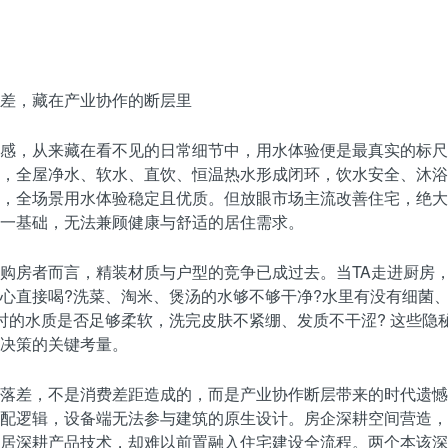
差，藏在产业协作的断层里
感，从来藏在看不见的日常细节中，用水体验便是最真实的标尺
，全屋净水、软水、直饮、恒温热水形成闭环，饮水安全、沐浴
，全场景用水体验稳定且优质。但放眼市场主流改善住宅，绝大
一基础，无法兼顾健康与舒适的居住需求。
购房者而言，精装材质与户型的竞争已成过去。当TA走进厨房
心直接喝?洗菜、淘米、煲汤的水够不够干净?水里有没有细菌
时的水质是否足够柔软，洗完皮肤不紧绷、发质不干涩? 这些隐
决策的关键考量。
落差，不是消费差距造成的，而是产业协作断层带来的时代遗憾
配逻辑，设备端无法参与建筑的原生设计。房企深耕空间营造，
居深耕产品技术，却难以前置融入住宅建设全流程。两个本该深