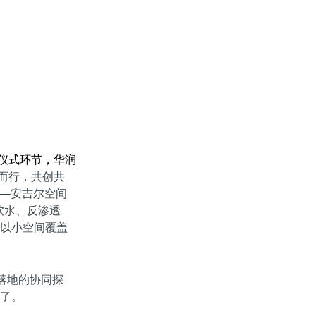
动仪式环节，华润
新而行，共创共
——安吉尔空间
软水、反渗透
以小空间覆盖
。
落地的协同探
了。