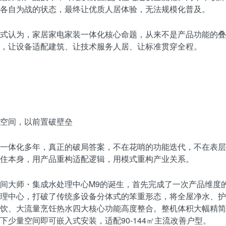
各自为战的状态，最终让优质人居体验，无法规模化普及。
式认为，家居家电家装一体化核心命题，从来不是产品功能的叠
，让设备适配建筑、让技术服务人居、让标准贯穿全程。
空间，以前置破壁垒
一体化多年，真正的破局答案，不在花哨的功能迭代，不在表层
住本身，用产品重构适配逻辑，用模式重构产业关系。
间大师・集成水处理中心M9的诞生，首先完成了一次产品维度
理中心，打破了传统多设备分体式的笨重形态，将全屋净水、护
饮、大流量烹饪热水四大核心功能高度整合。整机体积大幅精简
下少量空间即可嵌入式安装，适配90-144㎡主流改善户型。