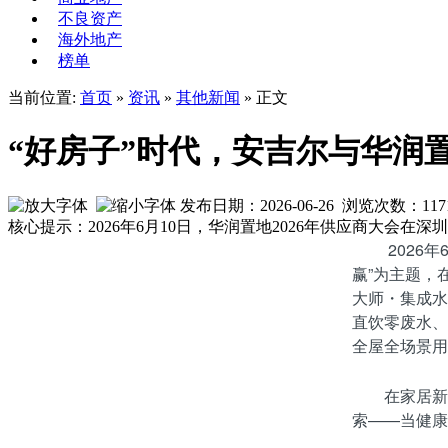
不良资产
海外地产
榜单
当前位置:
首页
»
资讯
»
其他新闻
» 正文
“好房子”时代，安吉尔与华润
发布日期：2026-06-26 浏览次数：
117
核心提示：2026年6月10日，华润置地2026年供应商大会
2026
赢”为主题，
大师・集成水
直饮零废水、
全屋全场景用
在家居新
索——当健康