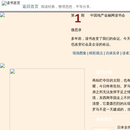
返回首页
阅读经典，整理思想，平等分享。
1
第
期
中国地产金融网读书会
微思录
多年前，读书改变了我们的命运。今天
也改变社会及企业的命运。
现场图集
|
精彩观点
|
访谈实录
|
读者
图书介绍
再灿烂夺目的太阳，也
耀，今日终将告别。罗
弟之邦无法发挥手足之
境，东西两帝国走上不
清楚，它轰轰烈烈的出
罗马不是一天建成的，
作者简介
日本女作