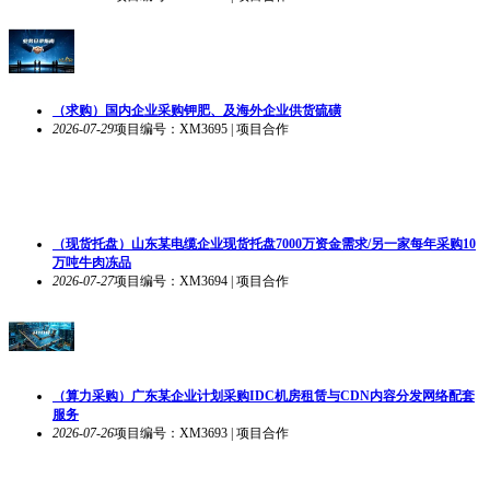
（求购）国内企业采购钾肥、及海外企业供货硫磺
2026-07-29
项目编号：XM3695 | 项目合作
（现货托盘）山东某电缆企业现货托盘7000万资金需求/另一家每年采购10
万吨牛肉冻品
2026-07-27
项目编号：XM3694 | 项目合作
（算力采购）广东某企业计划采购IDC机房租赁与CDN内容分发网络配套
服务
2026-07-26
项目编号：XM3693 | 项目合作