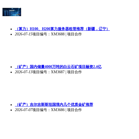
（算力）H100、H200算力服务器租赁推荐（新疆，辽宁）
2026-07-15
项目编号：XM3688 | 项目合作
（矿产）国内储量4000万吨的白云石矿项目融资2.4亿
2026-07-13
项目编号：XM3687 | 项目合作
（矿产）吉尔吉斯斯坦国境内几个优质金矿推荐
2026-07-07
项目编号：XM3686 | 项目合作