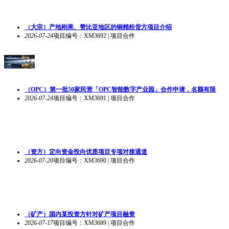
（大宗）产地刚果、赞比亚地区的铜精粉货方项目介绍
2026-07-24
项目编号：XM3692 | 项目合作
（OPC）第一批50家民营「OPC智能数字产业园」合作申请，名额有限
2026-07-24
项目编号：XM3691 | 项目合作
（资方）定向资金投向优质项目专项对接通道
2026-07-20
项目编号：XM3690 | 项目合作
（矿产）国内某投资方针对矿产项目融资
2026-07-17
项目编号：XM3689 | 项目合作