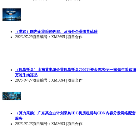
（求购）国内企业采购钾肥、及海外企业供货硫磺
2026-07-29
项目编号：XM3695 | 项目合作
（现货托盘）山东某电缆企业现货托盘7000万资金需求/另一家每年采购10
万吨牛肉冻品
2026-07-27
项目编号：XM3694 | 项目合作
（算力采购）广东某企业计划采购IDC机房租赁与CDN内容分发网络配套
服务
2026-07-26
项目编号：XM3693 | 项目合作