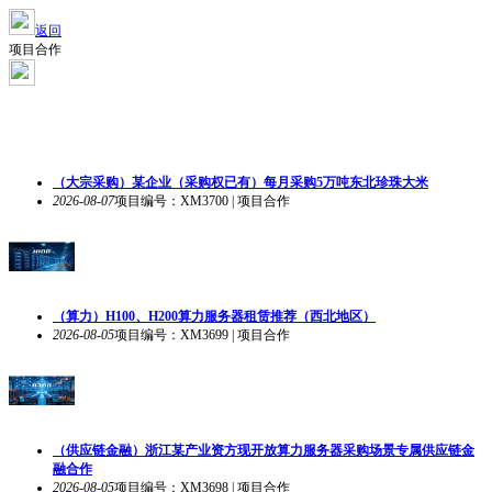
返回
项目合作
（大宗采购）某企业（采购权已有）每月采购5万吨东北珍珠大米
2026-08-07
项目编号：XM3700 | 项目合作
（算力）H100、H200算力服务器租赁推荐（西北地区）
2026-08-05
项目编号：XM3699 | 项目合作
（供应链金融）浙江某产业资方现开放算力服务器采购场景专属供应链金
融合作
2026-08-05
项目编号：XM3698 | 项目合作