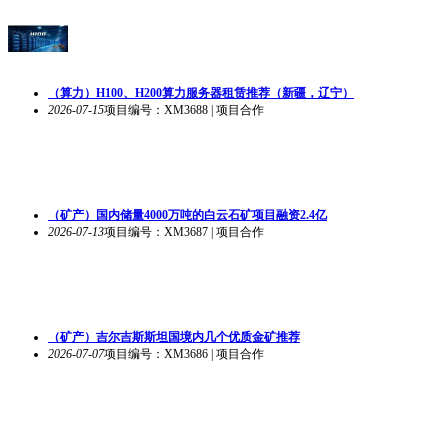
（算力）H100、H200算力服务器租赁推荐（新疆，辽宁）
2026-07-15
项目编号：XM3688 | 项目合作
（矿产）国内储量4000万吨的白云石矿项目融资2.4亿
2026-07-13
项目编号：XM3687 | 项目合作
（矿产）吉尔吉斯斯坦国境内几个优质金矿推荐
2026-07-07
项目编号：XM3686 | 项目合作