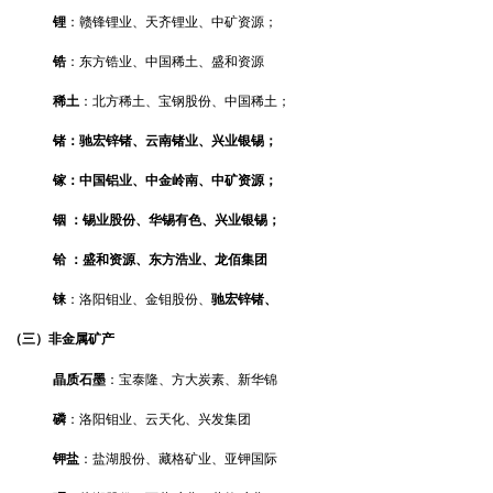
锂
：
赣锋锂业、
天齐锂业、中矿资源；
锆
：东方锆业、中国稀土、盛和资源
稀土
：北方稀土、宝钢股份、中国稀土；
锗：
驰宏锌锗、
云南锗业、兴业银锡；
镓：中国铝业、中金岭南、中矿资源；
铟 ：锡业股份、华锡有色、兴业银锡；
铪 ：盛和资源、东方浩业、龙佰集团
铼
：洛阳钼业、金钼股份、
驰宏锌锗、
（三）非金属矿产
晶质石墨
：宝泰隆、方大炭素、新华锦
磷
：
洛阳钼业、云天化、兴发集团
钾盐
：盐湖股份、藏格矿业、亚钾国际