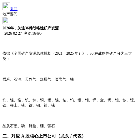
返回
地产要闻
2026年，关注36种战略性矿产资源
2026-02-27 浏览:
16495
一、36 种战略性矿产资源（官方目录）
依据《全国矿产资源总体规划（2021—2025 年）》，36 种战略性矿产分为三大
类：
1. 能源矿产（6 种）
煤炭、石油、天然气、煤层气、页岩气、铀
2. 金属矿产（25 种）
铁、锰、铬、钒、钛、铜、铝、镍、钴、钨、锡、钼、锑、金、铌、钽、铍、锂、
锆、稀土、锗、镓、铟、铪、铼
3. 非金属矿产（5 种）
晶质石墨、磷、钾盐、硼、萤石
二、对应 A 股核心上市公司（龙头 / 代表）