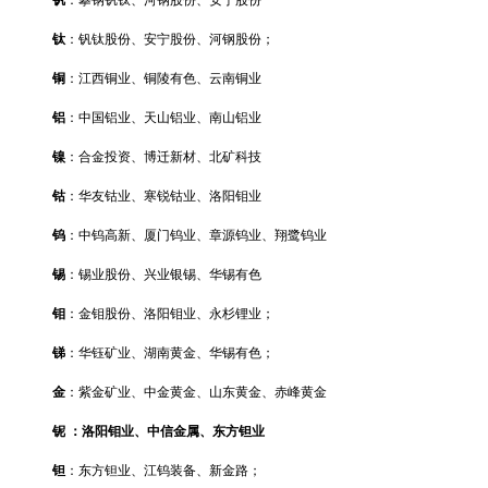
钛
：钒钛股份、安宁股份、河钢股份；
铜
：江西铜业、铜陵有色、云南铜业
铝
：中国铝业、天山铝业、南山铝业
镍
：合金投资、博迁新材、北矿科技
钴
：华友钴业、
寒锐
钴业、
洛阳钼业
钨
：中钨高新、厦门钨业、章源钨业、翔鹭钨业
锡
：锡业股份、兴业银锡、华锡有色
钼
：金钼股份、洛阳钼业、永杉锂业；
锑
：华钰矿业、湖南黄金、华锡有色；
金
：紫金矿业、中金黄金、山东黄金、赤峰黄金
铌 ：
洛阳钼业、中信金属、
东方钽业
钽
：东方钽业、江钨装备、新金路；