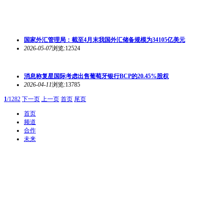
地金网新增业务：产业项目顶层战略咨询与交易结构设计
2026-06-16
浏览:12156
装库科技新房礼包业务：让“买房送家装”成为地产项目成交新抓手
2026-05-18
浏览:12312
段永平清仓中国神华 换仓泡泡玛特
2026-05-07
浏览:12705