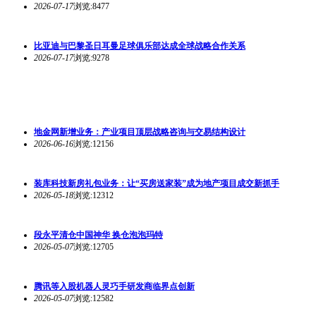
IDC：2025下半年中国混合云市场规模达1014.7亿元
2026-07-24
浏览:7344
国家超算互联网推出“科学计算智能体生态共创与开发者招募合作”
2026-07-17
浏览:8076
上海发布推动“AI+制造”发展措施 最高给予4000万元补贴
2026-07-17
浏览:8477
比亚迪与巴黎圣日耳曼足球俱乐部达成全球战略合作关系
2026-07-17
浏览:9278