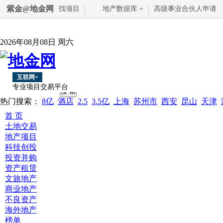
紫金@地金网
找项目
地产数据库 +
高级事业合伙人申请
2026年08月08日 周六
互联网+
专业项目交易平台
热门搜索：
8亿
酒店
2.5
3.5亿
上海
苏州市
西安
昆山
天津
首 页
土地交易
地产项目
科技创投
投资并购
资产租赁
文旅地产
商业地产
不良资产
海外地产
榜单