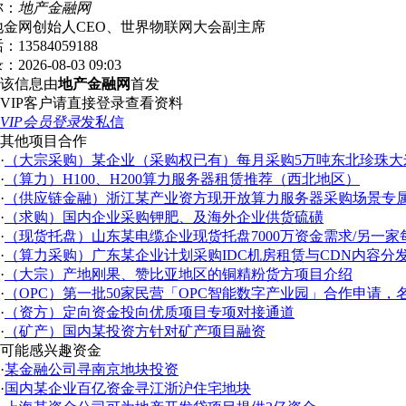
称：
地产金融网
地金网创始人CEO、世界物联网大会副主席
话：
13584059188
录：
2026-08-03 09:03
该信息由
地产金融网
首发
VIP客户请直接登录查看资料
VIP会员登录
发私信
其他项目合作
·
（大宗采购）某企业（采购权已有）每月采购5万吨东北珍珠大
·
（算力）H100、H200算力服务器租赁推荐（西北地区）
·
（供应链金融）浙江某产业资方现开放算力服务器采购场景专
·
（求购）国内企业采购钾肥、及海外企业供货硫磺
·
（现货托盘）山东某电缆企业现货托盘7000万资金需求/另一家
·
（算力采购）广东某企业计划采购IDC机房租赁与CDN内容分
·
（大宗）产地刚果、赞比亚地区的铜精粉货方项目介绍
·
（OPC）第一批50家民营「OPC智能数字产业园」合作申请，
·
（资方）定向资金投向优质项目专项对接通道
·
（矿产）国内某投资方针对矿产项目融资
可能感兴趣资金
·
某金融公司寻南京地块投资
·
国内某企业百亿资金寻江浙沪住宅地块