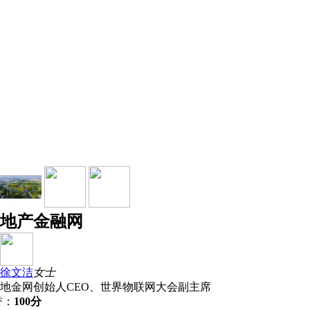
地产金融网
徐文洁
女士
地金网创始人CEO、世界物联网大会副主席
誉：
100分