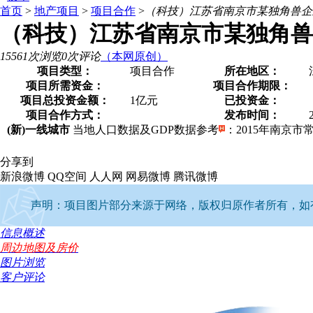
首页
>
地产项目
>
项目合作
>
（科技）江苏省南京市某独角兽企
（科技）江苏省南京市某独角兽
15561次浏览
0次评论
（本网原创）
项目类型：
项目合作
所在地区：
项目所需资金：
项目合作期限：
项目总投资金额：
1亿元
已投资金：
项目合作方式：
发布时间：
(新)一线城市
当地人口数据及GDP数据参考
：2015年南京市常住
分享到
新浪微博
QQ空间
人人网
网易微博
腾讯微博
声明：项目图片部分来源于网络，版权归原作者所有，如有侵权
信息概述
周边地图及房价
图片浏览
客户评论