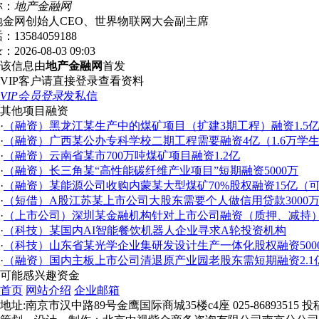
称：
地产金融网
地金网创始人CEO、世界物联网大会副主席
话：
13584059188
录：
2026-08-03 09:03
该信息由
地产金融网
首发
VIP客户请直接登录查看资料
VIP会员登录
发私信
其他项目融资
·
（融资）黑龙江某生产中的煤矿项目（扩建3期工程）融资1.5
·
（融资）广西某公办专科学校二期工程需要融资4亿（1.6万学
·
（融资）云南省某市700万吨煤矿项目融资1.2亿
·
（融资）长三角某“高性能碳纤维产业项目”短期融资5000万
·
（融资）某能源公司收购内蒙某大型煤矿70%股权融资15亿（
·
（短借）A股江苏某上市公司大股东需要个人做信用贷款3000万
·
（上市公司）深圳某金融机构针对上市公司融资（质押、减持）1
·
（科技）某国内AI智能餐饮机器人企业寻求A轮投资机构
·
（科技）山东省某光学企业集研发设计生产一体化股权融资5000
·
（融资）国内主板上市公司清退原产业园老股东需短期融资2.1
可能感兴趣资金
首页
网站介绍
企业邮箱
地址:南京市汉中路89号金鹰国际商城35楼c4座 025-86893515 投稿QQ