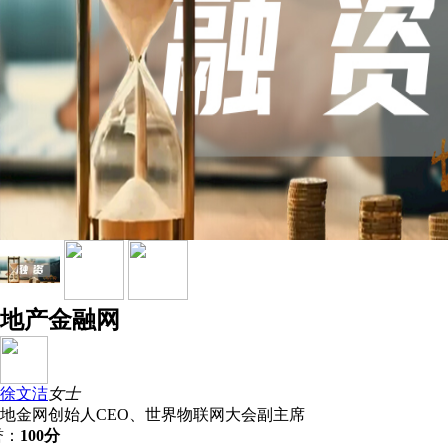
地产金融网
徐文洁
女士
地金网创始人CEO、世界物联网大会副主席
誉：
100分