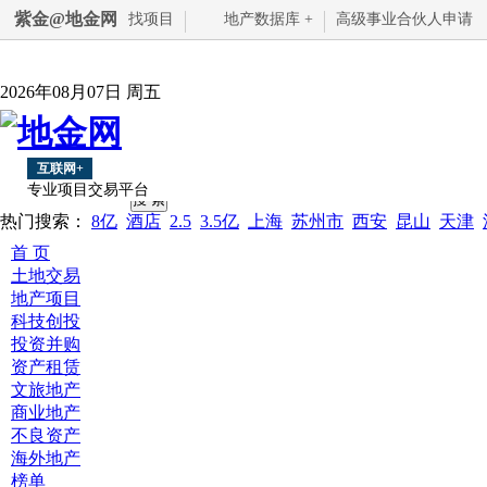
紫金@地金网
找项目
地产数据库 +
高级事业合伙人申请
2026年08月07日 周五
互联网+
专业项目交易平台
热门搜索：
8亿
酒店
2.5
3.5亿
上海
苏州市
西安
昆山
天津
首 页
土地交易
地产项目
科技创投
投资并购
资产租赁
文旅地产
商业地产
不良资产
海外地产
榜单