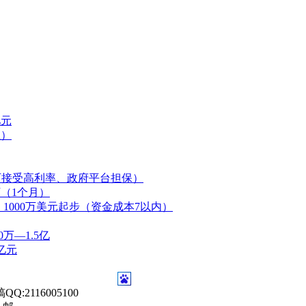
亿元
生）
可接受高利率、政府平台担保）
（1个月）
000万美元起步（资金成本7以内）
万—1.5亿
亿元
:2116005100