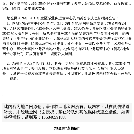
设、数字资产等，涉足30多个行业业务范围；多年大宗项目交易经验。百度搜索大
宗项目领域，多年排名首页。
地金网2026年-2031年度区域业务运营中心及精英合伙人全新招募公告：
1、区域业务运营中心5年合作计划：为配合地金网的高速发展，地金网在2年
内，会继续加快各地区域业务运营中心建设。准入条件：具备区域业务资源的企业
或/自然人联合体，并且，所从事的业务或今后的发展方向与地金网业务有一定的
关联度（地产行业的企业除外），愿意采用互联网的模式与地金网进行紧密的业务
沟通及项目推进。区域运营中心可挂牌，可不挂牌，一切以业务为主，区域业务运
营中心，可做全国性业务及当地业务。地金网将向区域业务运营中心（简称“地金
网**办事处”）开放所有项目、资源及人脉圈。
2、精英合伙人5年合作计划： 具备一定的行业资源或业务资源，专职或兼职与
地金网紧密合作，共同发展。本期地金网招募的精英合伙人（地产行业人员除
外），通过平台资质审核与背景调查后，可以签约。地金网将向精英合伙人开放项
目、资源。
\
此内容为地金网原创，著作权归地金网所有。该内容可以在微信渠道
转发。未经地金网书面授权，禁止转载到其他媒体或建立镜像。如需
获得授权，请联系：13584059188.
地金网“点将函”