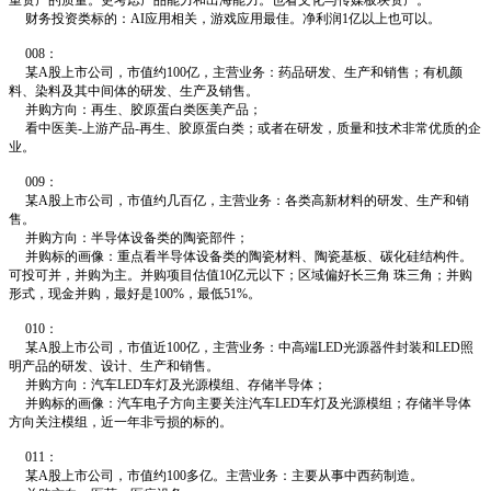
重资产的质量。更考虑产品能力和出海能力。也看文化与传媒板块资产。
财务投资类标的：AI应用相关，游戏应用最佳。净利润1亿以上也可以。
008：
某A股上市公司，市值约100亿，主营业务：药品研发、生产和销售；有机颜
料、染料及其中间体的研发、生产及销售。
并购方向：再生、胶原蛋白类医美产品；
看中医美-上游产品-再生、胶原蛋白类；或者在研发，质量和技术非常优质的企
业。
009：
某A股上市公司，市值约几百亿，主营业务：各类高新材料的研发、生产和销
售。
并购方向：半导体设备类的陶瓷部件；
并购标的画像：重点看半导体设备类的陶瓷材料、陶瓷基板、碳化硅结构件。
可投可并，并购为主。并购项目估值10亿元以下；区域偏好长三角 珠三角；并购
形式，现金并购，最好是100%，最低51%。
010：
某A股上市公司，市值近100亿，主营业务：中高端LED光源器件封装和LED照
明产品的研发、设计、生产和销售。
并购方向：汽车LED车灯及光源模组、存储半导体；
并购标的画像：汽车电子方向主要关注汽车LED车灯及光源模组；存储半导体
方向关注模组，近一年非亏损的标的。
011：
某A股上市公司，市值约100多亿。主营业务：主要从事中西药制造。