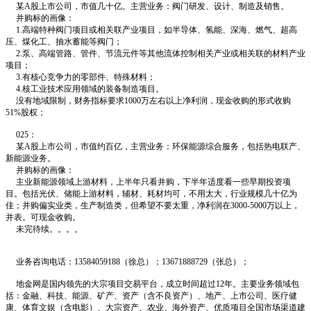
某A股上市公司，市值几十亿。主营业务：阀门研发、设计、制造及销售。
并购标的画像：
1.高端特种阀门项目或相关联产业项目，如半导体、氢能、深海、燃气、超高
压、煤化工、抽水蓄能等阀门；
2.泵、高端管路、管件、节流元件等其他流体控制相关产业或相关联的材料产业
项目；
3.有核心竞争力的零部件、特殊材料；
4.核工业技术应用领域的装备制造项目。
没有地域限制，财务指标要求1000万左右以上净利润，现金收购的形式收购
51%股权；
025：
某A股上市公司，市值约百亿，主营业务：环保能源综合服务，包括热电联产、
新能源业务。
并购标的画像：
主业新能源领域上游材料，上半年只看并购，下半年适度看一些早期投资项
目。包括光伏、储能上游材料，辅材、耗材均可，不用太大，行业规模几十亿为
佳；并购偏实业类，生产制造类，但希望不要太重，净利润在3000-5000万以上，
并表。可现金收购。
未完待续。。。。
业务咨询电话：13584059188（徐总）；13671888729（张总）；
地金网是国内领先的大宗项目交易平台，成立时间超过12年。主要业务领域包
括：金融、科技、能源、矿产、资产（含不良资产）、地产、上市公司、医疗健
康、体育文娱（含电影）、大宗资产、农业、海外资产、优质项目全国市场渠道建