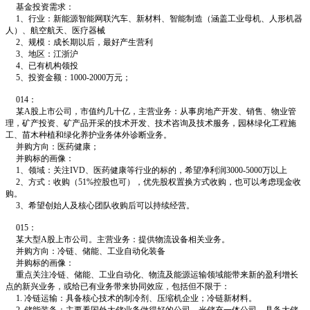
基金投资需求：
1、行业：新能源智能网联汽车、新材料、智能制造（涵盖工业母机、人形机器
人）、航空航天、医疗器械
2、规模：成长期以后，最好产生营利
3、地区：江浙沪
4、已有机构领投
5、投资金额：1000-2000万元；
014：
某A股上市公司，市值约几十亿，主营业务：从事房地产开发、销售、物业管
理，矿产投资、矿产品开采的技术开发、技术咨询及技术服务，园林绿化工程施
工、苗木种植和绿化养护业务体外诊断业务。
并购方向：医药健康；
并购标的画像：
1、领域：关注IVD、医药健康等行业的标的，希望净利润3000-5000万以上
2、方式：收购（51%控股也可），优先股权置换方式收购，也可以考虑现金收
购。
3、希望创始人及核心团队收购后可以持续经营。
015：
某大型A股上市公司。主营业务：提供物流设备相关业务。
并购方向：冷链、储能、工业自动化装备
并购标的画像：
重点关注冷链、储能、工业自动化、物流及能源运输领域能带来新的盈利增长
点的新兴业务，或给已有业务带来协同效应，包括但不限于：
1. 冷链运输：具备核心技术的制冷剂、压缩机企业；冷链新材料。