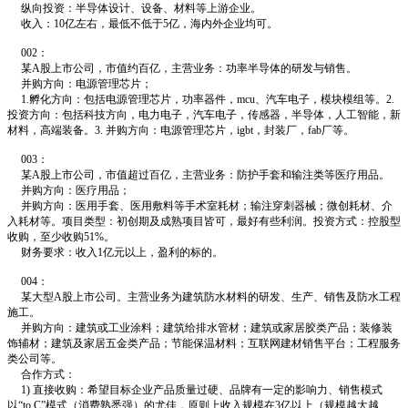
纵向投资：半导体设计、设备、材料等上游企业。
收入：10亿左右，最低不低于5亿，海内外企业均可。
002：
某A股上市公司，市值约百亿，主营业务：功率半导体的研发与销售。
并购方向：电源管理芯片；
1.孵化方向：包括电源管理芯片，功率器件，mcu、汽车电子，模块模组等。2.
投资方向：包括科技方向，电力电子，汽车电子，传感器，半导体，人工智能，新
材料，高端装备。3. 并购方向：电源管理芯片，igbt，封装厂，fab厂等。
003：
某A股上市公司，市值超过百亿，主营业务：防护手套和输注类等医疗用品。
并购方向：医疗用品；
并购方向：医用手套、医用敷料等手术室耗材；输注穿刺器械；微创耗材、介
入耗材等。项目类型：初创期及成熟项目皆可，最好有些利润。投资方式：控股型
收购，至少收购51%。
财务要求：收入1亿元以上，盈利的标的。
004：
某大型A股上市公司。主营业务为建筑防水材料的研发、生产、销售及防水工程
施工。
并购方向：建筑或工业涂料；建筑给排水管材；建筑或家居胶类产品；装修装
饰辅材；建筑及家居五金类产品；节能保温材料；互联网建材销售平台；工程服务
类公司等。
合作方式：
1) 直接收购：希望目标企业产品质量过硬、品牌有一定的影响力、销售模式
以“to C”模式（消费熟悉强）的尤佳，原则上收入规模在3亿以上（规模越大越