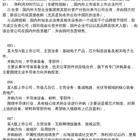
好）、净利润3000万以上（非硬性指标），国内外上市或非上市企业均可；
2) 合资：国内外大型企业集团将其部分资产分拆出来与公司合资，并由我方控
股，新设公司或直接收购（尤其是知名外企在中国区的业务）。
3) 品牌授权：国内外知名企业将其相关业务的一个或若干个品牌授予我司，双
方成立合资公司（我司现金出资并控股，国外企业可以以其品牌及技术入股），由
该合资公司在国内外投资建厂，并由我司负责销售。
005：
某大型A股上市公司。主营业务：基础电子产品，芯片制造设备及相关电子元
件。
并购方向：半导体装备、零部件；
主要从事半导体装备业务，也关注零部件供应链合作，旗下有专门并购基金，
主要围绕主业半导体方向并购投资。
006：
某A股上市公司，市值几百亿，主营业务：集成电路、光伏等领域的核心装备、
房地产。
并购方向：半导体设备、材料、零部件；
围绕半导体行业，具有核心技术的企业进行并购（主要还是看芯片制造、封测
上游的设备、材料和零部件哈，希望收入规模有上亿且盈利）。
007：
某A股上市公司，主营业务：互联网增值服务、游戏运营。
并购方向：游戏IP、应用软件；
并购标的：IP属性强的游戏资产，出海游戏或社交资产。净利润1亿以内，更看