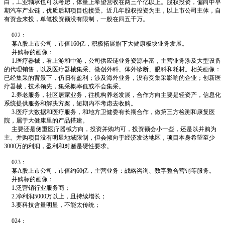
白，工业轴承也可以考虑，体量上希望营收在两三个亿以上。股权投资，偏向中早
期汽车产业链，优质后期项目也接受。近几年股权投资为主，以上市公司主体，自
有资金来投，单笔投资额没有限制，一般在四五千万。
022：
某A股上市公司，市值160亿，积极拓展旗下大健康板块业务发展。
并购标的画像：
1.医疗器械，看上游和中游，公司供应链业务资源丰富，主营业务涉及大型设备
的代理销售，以及医疗器械集采、微创外科、体外诊断、眼科和耗材。相关画像：
已经集采的背景下，仍旧有盈利；涉及海外业务，没有受集采影响的企业；创新医
疗器械，技术领先，集采概率低或不会集采。
2.养老服务，社区居家业务，往机构养老发展，合作方向主要是轻资产，信息化
系统提供服务和解决方案，短期内不考虑去收购。
3.医疗大数据和医疗服务，和地方卫健委有长期合作，做第三方检测和康复医
院，属于大健康里的产品搭建。
主要还是侧重医疗器械方向，投资并购均可，投资额会小一些，还是以并购为
主。并购项目没有明显地域限制，但会倾向于经济发达地区，项目本身希望至少
3000万的利润，盈利和对赌是硬性要求。
023：
某A股上市公司，市值约60亿，主营业务：战略咨询、数字整合营销等服务。
并购标的画像：
1.泛营销行业服务商；
2.净利润5000万以上，且持续增长；
3.要科技含量明显，不能太传统；
024：