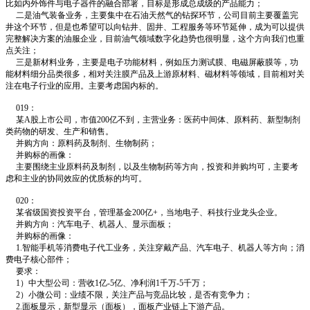
比如内外饰件与电子器件的融合部署，目标是形成总成级的产品能力；
二是油气装备业务，主要集中在石油天然气的钻探环节，公司目前主要覆盖完
井这个环节，但是也希望可以向钻井、固井、工程服务等环节延伸，成为可以提供
完整解决方案的油服企业，目前油气领域数字化趋势也很明显，这个方向我们也重
点关注；
三是新材料业务，主要是电子功能材料，例如压力测试膜、电磁屏蔽膜等，功
能材料细分品类很多，相对关注膜产品及上游原材料、磁材料等领域，目前相对关
注在电子行业的应用。主要考虑国内标的。
019：
某A股上市公司，市值200亿不到，主营业务：医药中间体、原料药、新型制剂
类药物的研发、生产和销售。
并购方向：原料药及制剂、生物制药；
并购标的画像：
主要围绕主业原料药及制剂，以及生物制药等方向，投资和并购均可，主要考
虑和主业的协同效应的优质标的均可。
020：
某省级国资投资平台，管理基金200亿+，当地电子、科技行业龙头企业。
并购方向：汽车电子、机器人、显示面板；
并购标的画像：
1.智能手机等消费电子代工业务，关注穿戴产品、汽车电子、机器人等方向；消
费电子核心部件；
要求：
1）中大型公司：营收1亿-5亿、净利润1千万-5千万；
2）小微公司：业绩不限，关注产品与竞品比较，是否有竞争力；
2.面板显示，新型显示（面板），面板产业链上下游产品。