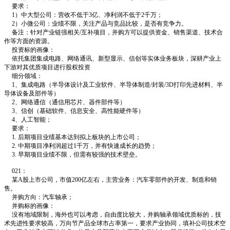
要求：
1）中大型公司：营收不低于3亿、净利润不低于2千万；
2）小微公司：业绩不限，关注产品与竞品比较，是否有竞争力。
备注：针对产业链强相关/互补项目，并购方可以提供资金、销售渠道、技术合
作等方面的资源。
投资标的画像：
依托集团集成电路、网络通讯、新型显示、信创等实体业务板块，深耕产业上
下游对其优质项目进行股权投资
细分领域：
1、集成电路（半导体设计及工业软件、半导体制造/封装/3D打印先进材料、半
导体设备及部件等）
2、网络通信（通信用芯片、器件部件等）
3、信创（基础软件、信息安全、高性能硬件等）
4、人工智能；
要求：
1. 后期项目业绩基本达到拟上板块的上市公司；
2. 中期项目净利润超过1千万，并有快速成长的趋势；
3. 早期项目业绩不限，但需有较强的技术壁垒。
021：
某A股上市公司，市值200亿左右，主营业务：汽车零部件的开发、制造和销
售。
并购方向：汽车轴承；
并购标的画像：
没有地域限制，海外也可以考虑，自由度比较大，并购轴承领域优质标的，技
术先进性要求较高，万向节产品全球市占率第一，要求产业协同，填补公司技术空