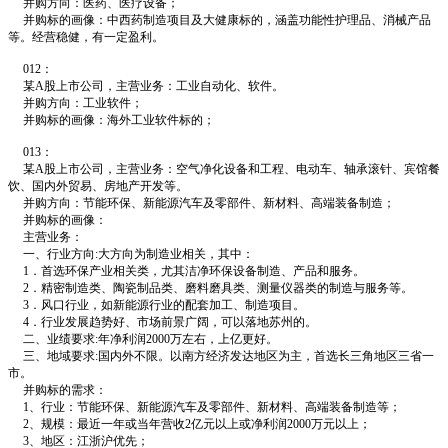
并购方向：医药、医疗设备；
并购标的画像：中西药制造项目及大健康标的，涵盖功能性护理品、消械产品
等。经营稳健，有一定盈利。
012：
某A股上市公司，主营业务：工业自动化、软件。
并购方向：工业软件；
并购标的画像：海外工业软件标的；
013：
某A股上市公司，主营业务：空气净化设备和工程、电动车、轴承滚针、宾馆餐
饮、国内外贸易、房地产开发等。
并购方向：节能环保、新能源汽车及零部件、新材料、高端装备制造；
并购标的画像：
主营业务：
一、行业方向:大方向为制造业相关，其中：
1．首选环保产业相关类，尤其洁净环保设备制造、产品和服务。
2．精密制造类、陶瓷制品类、磨料磨具类、测量仪器类的制造与服务等。
3．风口行业，如新能源行业的配套加工、制造项目。
4．行业发展趋势好、市场前景广阔，可以落地苏州的。
二、业绩要求:年净利润2000万左右，上亿更好。
三、地域要求:国内外不限。以南方经济发达地区为主，首选长三角地区三省一
市。
并购标的需求：
1、行业：节能环保、新能源汽车及零部件、新材料、高端装备制造等；
2、规模：最近一年或当年营收2亿元以上或净利润2000万元以上；
3、地区：江浙沪优先；