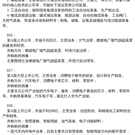
2. 储能装备：主要看国外大储业务做得好的公司、光储充一体公司、具备大储
BMS核心技术的公司等，可能向下游运营类公司延展。
3. 工业自动化：能和现有集团业务协同的工业自动化装备、生产线企业。
4. 物流及能源运输：罐式储运装备、能源运输、自动化物流装备、工业阀门、
天然气装备、管道保冷保热材料等；制氢、储氢、运氢及碳捕捉与清洁能源装备
等。
016：
某A股上市公司，市值不到百亿，主营业务：大气治理，燃煤电厂烟气脱硫装置
的建造和经营。
并购方向：燃煤电厂烟气脱硫装置、环境污染治理；
并购标的画像：
主要围绕主业燃煤电厂烟气脱硫装置，环境污染治理等。
017：
某A股大型上市公司。主营业务：消费电子硬件的研发、设计和生产制造。
并购方向：汽车电子、消费电子类芯片、材料、零部件；
并购标的画像：
主要关注公司产业链的汽车电子，服务，消费电子赛道的芯片，材料，零部件
等。并购类看果链，汽车电子等，最近打入华为产业链。
018：
某A股上市公司，市值不到200亿，主营业务：信息防伪、和精细化工材料的生
产和销售。
并购方向：智慧座舱、智能驾驶、油气装备、电子功能材料；
并购标的画像：
一是汽车内外饰件业务，目前主要关注智慧座舱、智能驾驶方向的硬件需求，