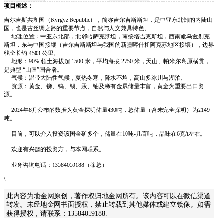
项目概述：
吉尔吉斯共和国（Kyrgyz Republic），简称吉尔吉斯斯坦，是中亚东北部的内陆山
国，也是古丝绸之路的重要节点，自然与人文兼具特色。
地理位置：中亚东北部，北邻哈萨克斯坦，南接塔吉克斯坦，西南毗乌兹别克
斯坦，东与中国接壤（吉尔吉斯斯坦与我国的新疆喀什和阿克苏地区接壤），边界
线全长约 4503 公里。
地形：90% 领土海拔超 1500 米，平均海拔 2750 米，天山、帕米尔高原横贯，
是典型 “山国”国合署。
气候：温带大陆性气候，夏热冬寒，降水不均，高山多冰川与湖泊。
资源：黄金、锑、钨、锡、汞、铀及稀有金属储量丰富，黄金为重要出口资
源。
2024年8月公布的数据为‌黄金探明储量430吨‌，总储量（含未完全探明）为2149
吨。‌
目前，可以介入投资该国金矿多个，储量在10吨-几百吨，品味在6克/t左右。
欢迎有兴趣的投资方，与本网联系。
业务咨询电话：13584059188（徐总）
\
此内容为地金网原创，著作权归地金网所有。该内容可以在微信渠道
转发。未经地金网书面授权，禁止转载到其他媒体或建立镜像。如需
获得授权，请联系：13584059188.