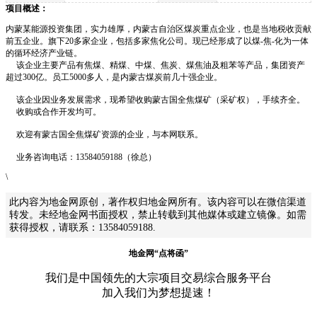
项目概述：
内蒙某能源投资集团，实力雄厚，内蒙古自治区煤炭重点企业，也是当地税收贡献
前五企业。旗下20多家企业，包括多家焦化公司。现已经形成了以煤-焦-化为一体
的循环经济产业链。
该企业主要产品有焦煤、精煤、中煤、焦炭、煤焦油及粗苯等产品，集团资产
超过300亿。员工5000多人，是内蒙古煤炭前几十强企业。
该企业因业务发展需求，现希望收购蒙古国全焦煤矿（采矿权），手续齐全。
收购或合作开发均可。
欢迎有蒙古国全焦煤矿资源的企业，与本网联系。
业务咨询电话：13584059188（徐总）
\
此内容为地金网原创，著作权归地金网所有。该内容可以在微信渠道
转发。未经地金网书面授权，禁止转载到其他媒体或建立镜像。如需
获得授权，请联系：13584059188.
地金网“点将函”
我们是中国领先的大宗项目交易综合服务平台
加入我们为梦想提速！