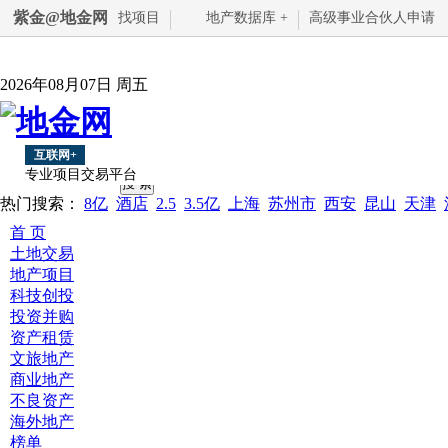
紫金@地金网
找项目
地产数据库 +
高级事业合伙人申请
2026年08月07日 周五
互联网+
专业项目交易平台
热门搜索：
8亿
酒店
2.5
3.5亿
上海
苏州市
西安
昆山
天津
首 页
土地交易
地产项目
科技创投
投资并购
资产租赁
文旅地产
商业地产
不良资产
海外地产
榜单