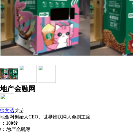
地产金融网
徐文洁
女士
地金网创始人CEO、世界物联网大会副主席
誉：
100分
称：
地产金融网