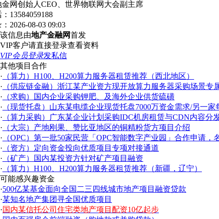
地金网创始人CEO、世界物联网大会副主席
话：
13584059188
录：
2026-08-03 09:03
该信息由
地产金融网
首发
VIP客户请直接登录查看资料
VIP会员登录
发私信
其他项目合作
·
（算力）H100、H200算力服务器租赁推荐（西北地区）
·
（供应链金融）浙江某产业资方现开放算力服务器采购场景专
·
（求购）国内企业采购钾肥、及海外企业供货硫磺
·
（现货托盘）山东某电缆企业现货托盘7000万资金需求/另一家
·
（算力采购）广东某企业计划采购IDC机房租赁与CDN内容分
·
（大宗）产地刚果、赞比亚地区的铜精粉货方项目介绍
·
（OPC）第一批50家民营「OPC智能数字产业园」合作申请，
·
（资方）定向资金投向优质项目专项对接通道
·
（矿产）国内某投资方针对矿产项目融资
·
（算力）H100、H200算力服务器租赁推荐（新疆，辽宁）
可能感兴趣资金
·
500亿某基金面向全国二三四线城市地产项目融资贷款
·
某知名地产集团寻全国优质项目
·
国内某信托公司住宅类地产项目配资10亿起步