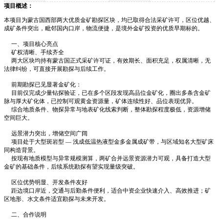
项目概述：
本项目为蒙古国西部两大优质金矿勘探区块，均已取得合法采矿许可，区位优越、
成矿条件突出，毗邻国内口岸，物流便捷，是境外金矿投资的优质早期标的。
一、项目核心亮点
矿权清晰、手续齐全
两大区块均持有蒙古国正式采矿许可证，有效期长、面积充足，权属清晰，无
法律纠纷，可直接开展勘探与后续工作。
前期勘探已见显著金矿化：
目前仅完成少量钻探验证，已在多个区段发现高品位金矿化，圈出多条含金矿
脉与厚大矿化体，已控制可观黄金资源量，矿体连续性好、品位表现优异。
综合地质条件、物探异常与地表矿化线索判断，整体勘探程度极低，资源增储
空间巨大。
远景潜力突出，增储空间广阔
项目处于大型斑岩型 — 浅成低温热液型金多金属成矿带，与区域知名大型矿床
同构造背景。
按现有地质模型与异常规模测算，两矿合并远景资源潜力可观，具备打造大型
金矿的基础条件，后续系统勘探有望实现量级突破。
区位优势明显、开发条件友好
距边境口岸近，交通与后勤条件便利，适合中资企业快速介入、高效推进；矿
区地形、水文条件适宜勘探与未来开发。
二、合作说明