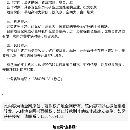
合作方向：金矿勘探、资源增储、联合开发
合作对象：具备资金实力与矿业运营经验的企业、投资机构
项目阶段：早期高潜力阶段，投入少、空间大、窗口期紧
三、机遇提示
此类矿权干净、已见矿、远景大、位置优的境外金矿标的十分稀缺。
目前项目仅完成少量钻孔即见显著成果，进一步勘探价值极高，优质合作席位
有限，意向方需尽快对接，抢占先机。
四、风险提示
本项目为矿产勘探类项目，矿产资源量、品位、开采条件等存在不确定性，投
资有风险，决策需谨慎并开展尽职调查。
有意向的实力机构，欢迎私信联系获取项目概况、矿权信息、勘探成果简报，
安排项目对接与尽调。
业务咨询电话：13584059188（徐总）
\
此内容为地金网原创，著作权归地金网所有。该内容可以在微信渠道
转发。未经地金网书面授权，禁止转载到其他媒体或建立镜像。如需
获得授权，请联系：13584059188.
地金网“点将函”