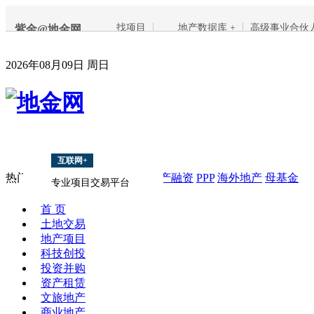
找项目
地产数据库 +
高级事业合伙
紫金@地金网
2026年08月09日 周日
互联网+
热门搜索：
项目
上海
南京
地产融资
PPP
海外地产
母基金
专业项目交易平台
首 页
土地交易
地产项目
科技创投
投资并购
资产租赁
文旅地产
商业地产