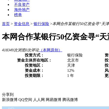
不良资产
海外地产
榜单
首页
>
资金信息
>
银行保险
>
本网合作某银行50亿资金寻“天
本网合作某银行50亿资金寻“天
418349次浏览
0次评论
（本网原创）
投资方式：
银行保险
资
资金主体所在地区：
北京市
投
投资地区：
天津
投
资金成本：
12%
风
投资期限：
1 年
更
分享到
新浪微博
QQ空间
人人网
网易微博
腾讯微博