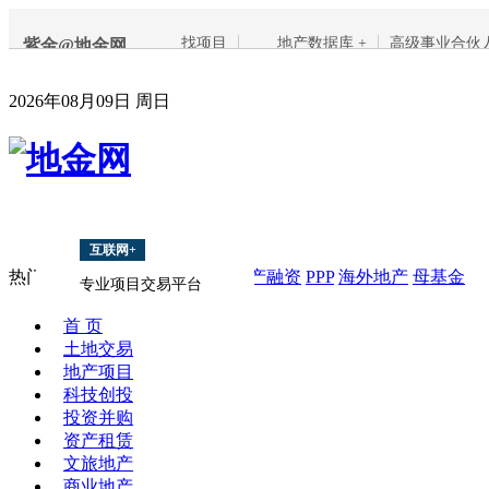
找项目
地产数据库 +
高级事业合伙
紫金@地金网
2026年08月09日 周日
互联网+
热门搜索：
项目
上海
南京
地产融资
PPP
海外地产
母基金
专业项目交易平台
首 页
土地交易
地产项目
科技创投
投资并购
资产租赁
文旅地产
商业地产