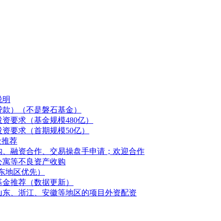
说明
贷款）（不是磐石基金）
资要求（基金规模480亿）
资要求（首期规模50亿）
金推荐
购、融资合作、交易操盘手申请；欢迎合作
公寓等不良资产收购
山东地区优先）
基金推荐（数据更新）
山东、浙江、安徽等地区的项目外资配资