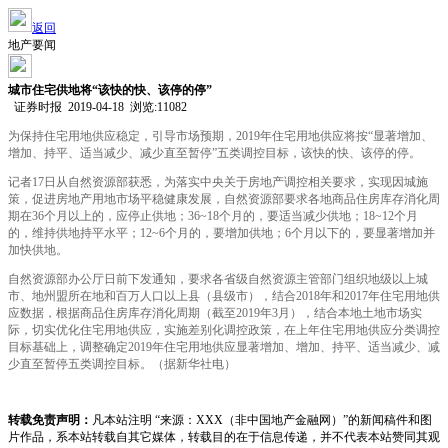
返回
地产要闻
城市住宅供地将“该快的快、该停的停”
证券时报 2019-04-18 浏览:
11082
为保持住宅用地供应稳定，引导市场预期，2019年住宅用地供应将按“显著增加、
增加、持平、适当减少、减少直至暂停”五类调控目标，该快的快、该停的停。
记者17日从自然资源部获悉，为落实中央关于房地产调控相关要求，实现因城施
策，促进房地产用地市场平稳健康发展，自然资源部要求各地商品住房库存消化周
期在36个月以上的，应停止供地；36~18个月的，要适当减少供地；18~12个月
的，维持供地持平水平；12~6个月的，要增加供地；6个月以下的，要显著增加并
加快供地。
自然资源部办公厅日前下发通知，要求各省级自然资源主管部门组织地级以上城
市、地州盟所在地和百万人口以上县（县级市），结合2018年和2017年住宅用地供
应数据，根据商品住房库存消化周期（截至2019年3月），结合本地土地市场实
际，切实优化住宅用地供应，实施差别化调控政策，在上年住宅用地供应分类调控
目标基础上，调整确定2019年住宅用地供应显著增加、增加、持平、适当减少、减
少直至暂停五类调控目标。（据新华社电）
转载免责声明：
凡本站注明 “来源：XXX（非中国地产金融网）”的新闻稿件和图
片作品，系本站转载自其它媒体，转载目的在于信息传递，并不代表本站赞同其观